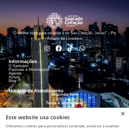
“O melhor lugar para se estar é no Seu Coração, Jesus!” – Pe.
Adriano da Levedove
Informações
O Santuário
Pastorais e Movimentos
Agenda
Avisos
Blog
Horário de Atendimento
Segunda-feira
13h30 às 17h
Terça à Sexta-feira:
9h às 17h
×
Sábado:
Este website usa cookies
9h às 12h
Utilizamos cookies para personalizar conteúdo, anúncios e analisar
Secretaria Paroquial