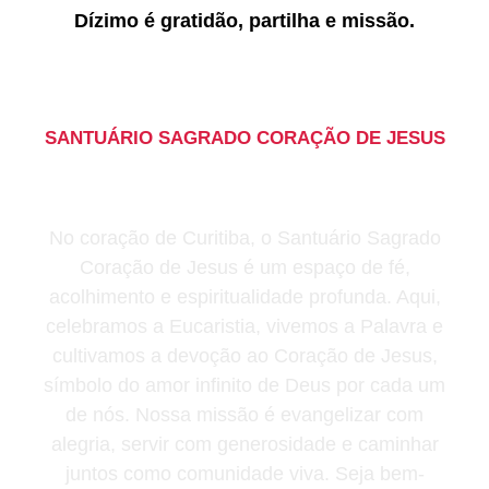
Dízimo é gratidão, partilha e missão.
SANTUÁRIO SAGRADO CORAÇÃO DE JESUS
Um lugar de encontro com
Deus
No coração de Curitiba, o Santuário Sagrado
Coração de Jesus é um espaço de fé,
acolhimento e espiritualidade profunda. Aqui,
celebramos a Eucaristia, vivemos a Palavra e
cultivamos a devoção ao Coração de Jesus,
símbolo do amor infinito de Deus por cada um
de nós. Nossa missão é evangelizar com
alegria, servir com generosidade e caminhar
juntos como comunidade viva. Seja bem-