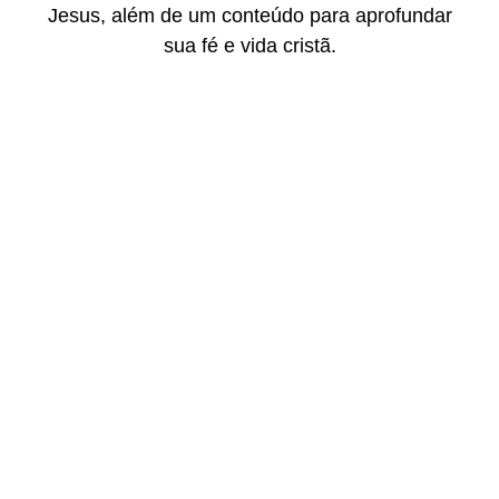
Jesus, além de um conteúdo para aprofundar
sua fé e vida cristã.
Copo meio cheio ou meio vazio?
01/08/2026
/
Ao olhar um copo com água pela metade, algumas pessoas
dirão que o copo está meio cheio. Outras, no entanto,...
Leia Mais
XVIII Domingo do Tempo Comum | Ano A |
02-08-2026
01/08/2026
/
Há perguntas que revelam a profundidade da nossa fé. Mas há