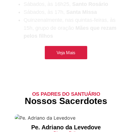
Sábados, às 16h25,
Santo Rosário
Sábados, às 17h,
Santa Missa
Quinzenalmente, nas quintas-feiras, às
15h, grupo de oração
Mães que rezam
pelos filhos
Veja Mais
OS PADRES DO SANTUÁRIO
Nossos Sacerdotes
Pe. Adriano da Levedove