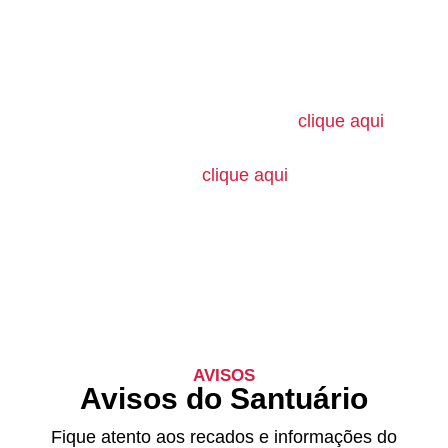
Seja dizimista
O dízimo é um gesto de amor que sustenta as
obras e a evangelização do Santuário Sagrado
Coração de Jesus.
Se você ainda não é dizimista,
clique aqui
e
faça seu cadastro.
Se você já contribui,
clique aqui
e atualize seus
dados.
Sua participação é fundamental para que
continuemos a cuidar da nossa comunidade e
levar a Palavra de Deus a mais pessoas.
AVISOS
Avisos do Santuário
Fique atento aos recados e informações do